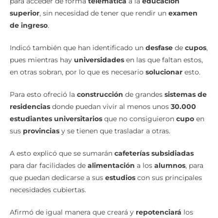
para acceder de forma
telemática
a la
educación
superior
, sin necesidad de tener que rendir un
examen
de ingreso
.
Indicó también que han identificado un
desfase
de
cupos
,
pues mientras hay
universidades
en las que faltan estos,
en otras sobran, por lo que es necesario
solucionar
esto.
Para esto ofreció la
construcción
de grandes
sistemas de
residencias
donde puedan vivir al menos unos
30.000
estudiantes universitarios
que no consiguieron
cupo
en
sus
provincias
y se tienen que trasladar a otras.
A esto explicó que se sumarán
cafeterías subsidiadas
para dar facilidades de
alimentación
a los
alumnos
, para
que puedan dedicarse a sus
estudios
con sus principales
necesidades cubiertas.
Afirmó de igual manera que creará y
repotenciará
los