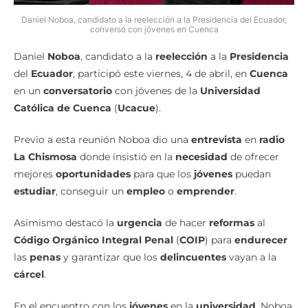
Daniel Noboa, candidato a la reelección a la Presidencia del Ecuador,
conversó con jóvenes en Cuenca
Daniel
Noboa
, candidato a la
reelección
a la
Presidencia
del
Ecuador
, participó este viernes, 4 de abril, en
Cuenca
en un
conversatorio
con jóvenes de la
Universidad
Católica de Cuenca
(
Ucacue
).
Previo a esta reunión Noboa dio una
entrevista
en
radio
La Chismosa
donde insistió en la
necesidad
de ofrecer
mejores
oportunidades
para que los
jóvenes
puedan
estudiar
, conseguir un
empleo
o
emprender
.
Asimismo destacó la
urgencia
de hacer
reformas
al
Código Orgánico Integral Penal
(
COIP
) para
endurecer
las
penas
y garantizar que los
delincuentes
vayan a la
cárcel
.
En el encuentro con los
jóvenes
en la
universidad
, Noboa