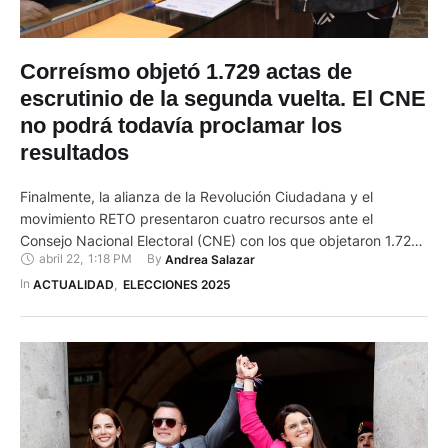
Correísmo objetó 1.729 actas de
escrutinio de la segunda vuelta. El CNE
no podrá todavía proclamar los
resultados
Finalmente, la alianza de la Revolución Ciudadana y el
movimiento RETO presentaron cuatro recursos ante el
Consejo Nacional Electoral (CNE) con los que objetaron 1.729
abril 22
,
1:18 PM
By 
Andrea Salazar
actas de escrutinio. El pleno del CNE se instaló la mañana de
este 22 de abril de 2025 para conocer las últimas actas de
In 
ACTUALIDAD
,
ELECCIONES 2025
escrutinio provenientes del exterior y aprobar …