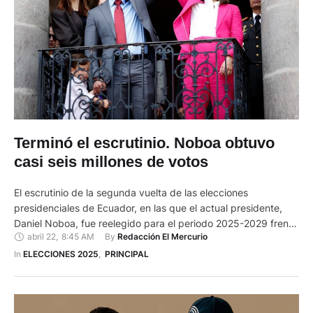
Terminó el escrutinio. Noboa obtuvo
casi seis millones de votos
El escrutinio de la segunda vuelta de las elecciones
presidenciales de Ecuador, en las que el actual presidente,
Daniel Noboa, fue reelegido para el periodo 2025-2029 frente
abril 22
,
8:45 AM
By 
Redacción El Mercurio
a la candidata correísta Luisa González, culminó con una
diferencia de más de once puntos en favor del mandatario.
In 
ELECCIONES 2025
,
PRINCIPAL
Con el 100 % de las actas escrutadas por …