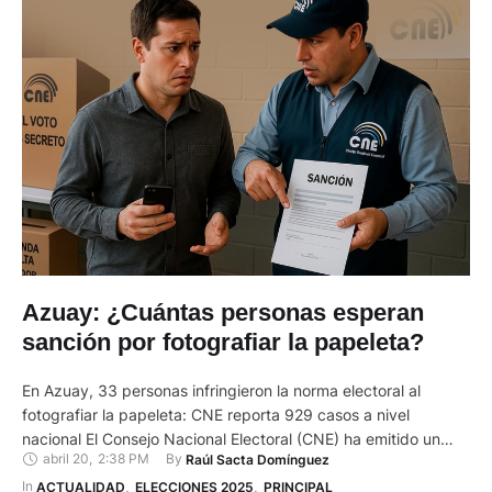
Azuay: ¿Cuántas personas esperan
sanción por fotografiar la papeleta?
En Azuay, 33 personas infringieron la norma electoral al
fotografiar la papeleta: CNE reporta 929 casos a nivel
nacional El Consejo Nacional Electoral (CNE) ha emitido un
abril 20
,
2:38 PM
By 
Raúl Sacta Domínguez
informe final sobre las infracciones cometidas durante las
últimas elecciones en Ecuador, revelando que 929 personas
In 
ACTUALIDAD
,
ELECCIONES 2025
,
PRINCIPAL