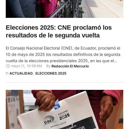
Elecciones 2025: CNE proclamó los
resultados de le segunda vuelta
El Consejo Nacional Electoral (CNE), de Ecuador, proclamó el
10 de mayo de 2025 los resultados definitivos de la segunda
vuelta de la elecciones presidenciales 2025, en las que el
mayo 11
,
10:59 AM
By 
Redacción El Mercurio
presidente Daniel Noboa logró la reelección. Tras proclamar
los resultados definitivos, el CNE adjudicó las dignidades del
In 
ACTUALIDAD
,
ELECCIONES 2025
Binomio Presidencial a Daniel Noboa Azin y María …