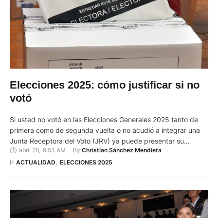
Elecciones 2025: cómo justificar si no
votó
Si usted no votó en las Elecciones Generales 2025 tanto de
primera como de segunda vuelta o no acudió a integrar una
Junta Receptora del Voto (JRV) ya puede presentar su
abril 28
,
9:53 AM
By 
Christian Sánchez Mendieta
justificación para evitar pagar la multa. La sanción si no fue a
sufragar es de 47 dólares, que corresponde al 10 % de un …
In 
ACTUALIDAD
,
ELECCIONES 2025