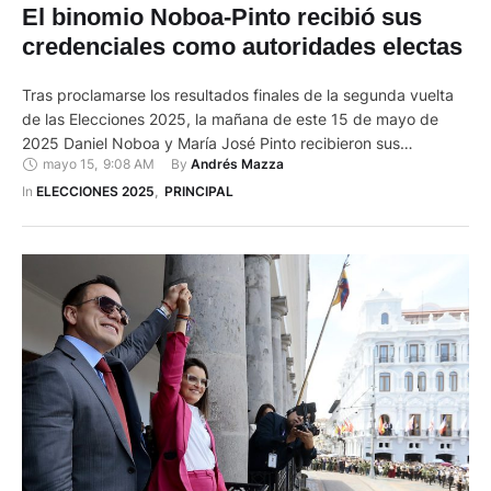
El binomio Noboa-Pinto recibió sus
credenciales como autoridades electas
Tras proclamarse los resultados finales de la segunda vuelta
de las Elecciones 2025, la mañana de este 15 de mayo de
2025 Daniel Noboa y María José Pinto recibieron sus
mayo 15
,
9:08 AM
By 
Andrés Mazza
credenciales como presidente y vicepresidenta electos por
parte de las principales autoridades del Consejo Nacional
In 
ELECCIONES 2025
,
PRINCIPAL
Electoral. El evento se llevó a cabo en el Centro …