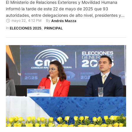
informó la tarde de este 22 de mayo de 2025 que 93
autoridades, entre delegaciones de alto nivel, presidentes y
mayo 22
,
4:12 PM
By 
Andrés Mazza
representantes de organismos internacionales, estarán
presentes en la posesión de Daniel Noboa que se celebrará el
In 
ELECCIONES 2025
,
PRINCIPAL
próximo 24 de mayo, desde las 11:00. Por ahora, dos
presidentes …