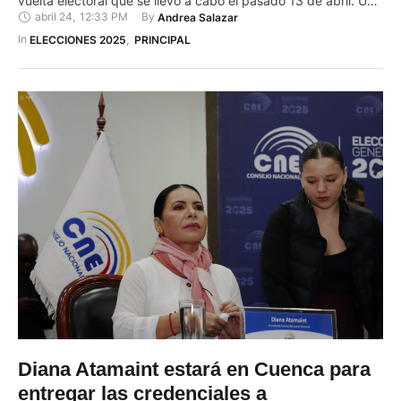
abril 24
,
12:33 PM
By 
Andrea Salazar
vez que se presentaron los números obtenidos por los
candidatos Luisa González y Daniel Noboa, y que se certificó
In 
ELECCIONES 2025
,
PRINCIPAL
que no existen reclamaciones …
Diana Atamaint estará en Cuenca para
entregar las credenciales a