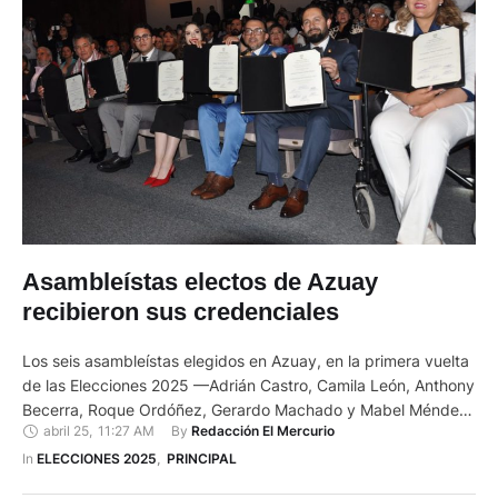
Asambleístas electos de Azuay
recibieron sus credenciales
Los seis asambleístas elegidos en Azuay, en la primera vuelta
de las Elecciones 2025 —Adrián Castro, Camila León, Anthony
Becerra, Roque Ordóñez, Gerardo Machado y Mabel Méndez
abril 25
,
11:27 AM
By 
Redacción El Mercurio
—, recibieron sus credenciales por parte del Consejo Nacional
Electoral. El evento se llevó a cabo la mañana de este 25 de
In 
ELECCIONES 2025
,
PRINCIPAL
abril de 2025, en el Teatro Pumapungo, …