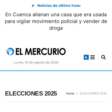
Noticias de última hora:
En Cuenca allana
n al ciclo del entrenador
para vigilar movim
sar Farías
Lunes, 10 de agosto de 2026
ELECCIONES 2025
Home
ELECCIONES 2025