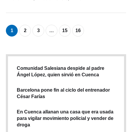
fotografiaron su papeleta electoral, violando la normativa
establecida por el organismo. Esta práctica fue prohibida …
1
2
3
…
15
16
Comunidad Salesiana despide al padre
Ángel López, quien sirvió en Cuenca
Barcelona pone fin al ciclo del entrenador
César Farías
En Cuenca allanan una casa que era usada
para vigilar movimiento policial y vender de
droga