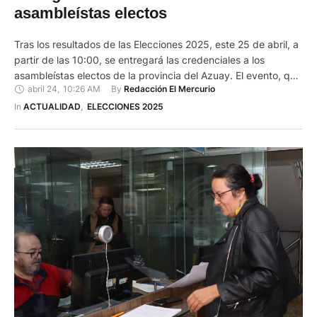
asambleístas electos
Tras los resultados de las Elecciones 2025, este 25 de abril, a
partir de las 10:00, se entregará las credenciales a los
asambleístas electos de la provincia del Azuay. El evento, que
abril 24
,
10:26 AM
By 
Redacción El Mercurio
se desarrollará en el Teatro Pumapungo, contará con la
participación de la presidenta del Consejo Nacional Electoral,
In 
ACTUALIDAD
,
ELECCIONES 2025
Diana Atamaint. Las credenciales se entregarán …