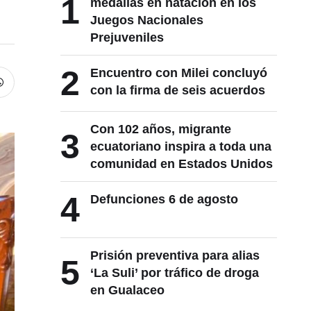
1
medallas en natación en los
Juegos Nacionales
Prejuveniles
2
Encuentro con Milei concluyó
con la firma de seis acuerdos
Con 102 años, migrante
3
ecuatoriano inspira a toda una
comunidad en Estados Unidos
4
Defunciones 6 de agosto
Prisión preventiva para alias
5
‘La Suli’ por tráfico de droga
en Gualaceo