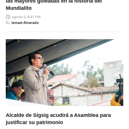
¡23 goles! Ciudadela San Roque firma una de
las mayores goleadas en la historia del
Mundialito
agosto 5, 8:41 PM
By
Ismael Alvarado
Alcalde de Sígsig acudirá a Asamblea para