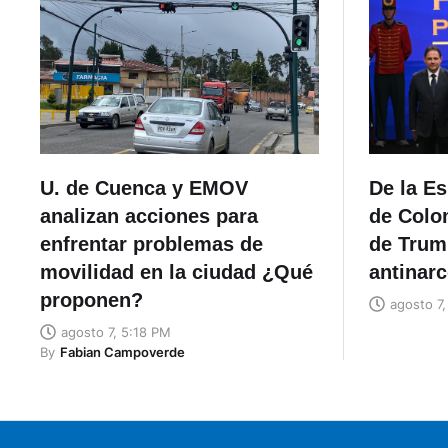
U. de Cuenca y EMOV
De la Es
analizan acciones para
de Colo
enfrentar problemas de
de Trum
movilidad en la ciudad ¿Qué
antinar
proponen?
agosto 7
agosto 7, 5:18 PM
By
Fabian Campoverde