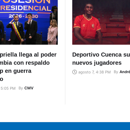
priella llega al poder
Deportivo Cuenca s
mbia con respaldo
nuevos jugadores
p en guerra
By
Andr
agosto 7, 4:38 PM
co
By
CMV
, 5:05 PM