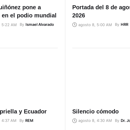
uiñónez pone a
Portada del 8 de ago
 en el podio mundial
2026
By
Ismael Alvarado
By
HRR
, 5:22 AM
agosto 8, 5:00 AM
priella y Ecuador
Silencio cómodo
By
REM
By
Dr. 
, 4:37 AM
agosto 8, 4:30 AM