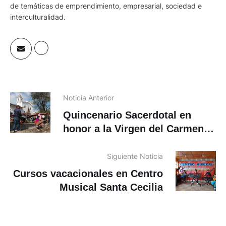
de temáticas de emprendimiento, empresarial, sociedad e
interculturalidad.
Noticia Anterior
Quincenario Sacerdotal en
honor a la Virgen del Carmen
comienza este martes 1 de
julio. Conoce la programación
Siguiente Noticia
religiosa
Cursos vacacionales en Centro
Musical Santa Cecilia