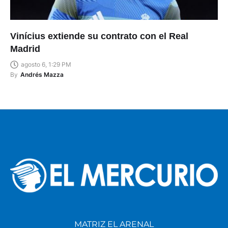
Vinícius extiende su contrato con el Real
Madrid
agosto 6, 1:29 PM
By
Andrés Mazza
MATRIZ EL ARENAL