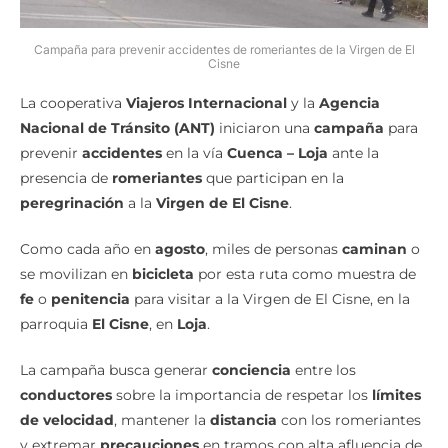
Campaña para prevenir accidentes de romeriantes de la Virgen de El
Cisne
La cooperativa
Viajeros Internacional
y la
Agencia
Nacional de Tránsito (ANT)
iniciaron una
campaña
para
prevenir
accidentes
en la vía
Cuenca – Loja
ante la
presencia de
romeriantes
que participan en la
peregrinación
a la
Virgen de El Cisne
.
Como cada año en
agosto
, miles de personas
caminan
o
se movilizan en
bicicleta
por esta ruta como muestra de
fe
o
penitencia
para visitar a la Virgen de El Cisne, en la
parroquia
El Cisne
, en
Loja
.
La campaña busca generar
conciencia
entre los
conductores
sobre la importancia de respetar los
límites
de velocidad
, mantener la
distancia
con los romeriantes
y extremar
precauciones
en tramos con alta afluencia de