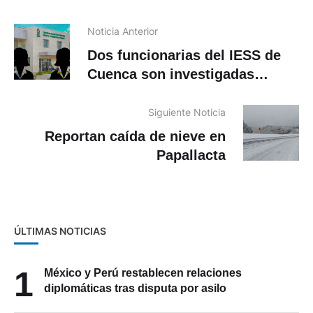
Noticia Anterior
Dos funcionarias del IESS de
Cuenca son investigadas
porque habría desviado
recursos públicos a sus
Siguiente Noticia
cuentas personales
Reportan caída de nieve en
Papallacta
ÚLTIMAS NOTICIAS
1
México y Perú restablecen relaciones
diplomáticas tras disputa por asilo