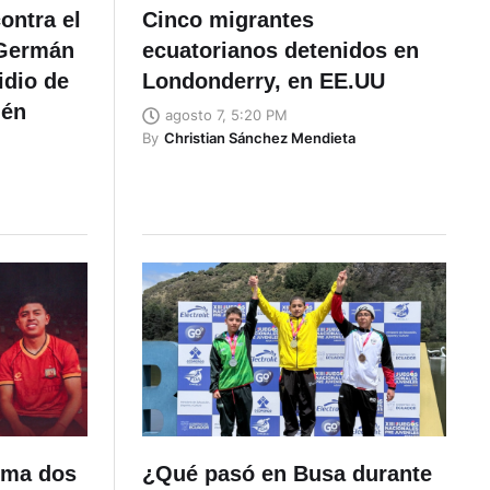
ontra el
Cinco migrantes
 Germán
ecuatorianos detenidos en
idio de
Londonderry, en EE.UU
lén
agosto 7, 5:20 PM
By
Christian Sánchez Mendieta
uma dos
¿Qué pasó en Busa durante