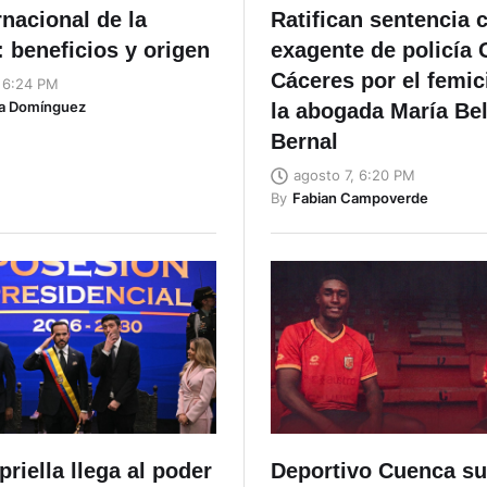
rnacional de la
Ratifican sentencia c
 beneficios y origen
exagente de policía
Cáceres por el femic
, 6:24 PM
ta Domínguez
la abogada María Be
Bernal
agosto 7, 6:20 PM
By
Fabian Campoverde
priella llega al poder
Deportivo Cuenca s