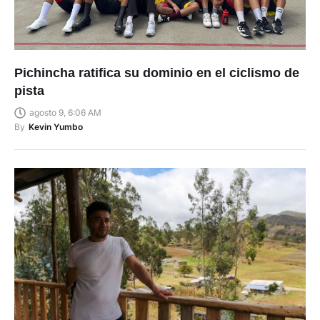
Pichincha ratifica su dominio en el ciclismo de
pista
agosto 9, 6:06 AM
By
Kevin Yumbo