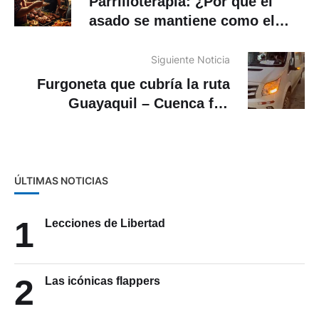
Parrilloterapia: ¿Por qué el
asado se mantiene como el
último espacio de conexión de
las familias ecuatorianas?
Siguiente Noticia
Furgoneta que cubría la ruta
Guayaquil – Cuenca fue
asaltada
ÚLTIMAS NOTICIAS
1
Lecciones de Libertad
2
Las icónicas flappers