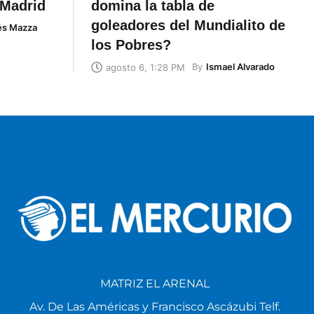
 Madrid
domina la tabla de
goleadores del Mundialito de
és Mazza
los Pobres?
By
Ismael Alvarado
agosto 6, 1:28 PM
MATRIZ EL ARENAL
Av. De Las Américas y Francisco Ascázubi Telf.