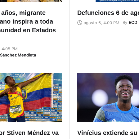
 años, migrante
Defunciones 6 de ag
ano inspira a toda
By
ECD
agosto 6, 4:00 PM
unidad en Estados
, 4:05 PM
n Sánchez Mendieta
lor Stiven Méndez va
Vinícius extiende su