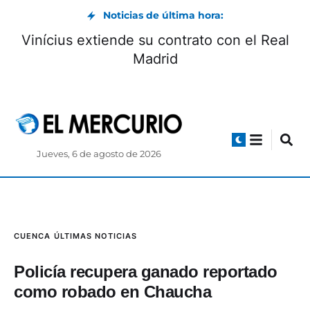
Noticias de última hora:
lor Stiven Méndez va por la final de
Viníciu
metros con vallas en el Mundial de
Atletismo Sub 20
Jueves, 6 de agosto de 2026
CUENCA
ÚLTIMAS NOTICIAS
Policía recupera ganado reportado
como robado en Chaucha