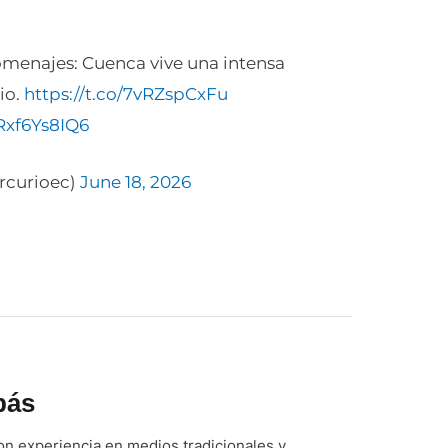
homenajes: Cuenca vive una intensa
io.
https://t.co/7vRZspCxFu
Rxf6Ys8IQ6
rcurioec)
June 18, 2026
bás
n experiencia en medios tradicionales y