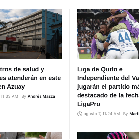
tros de salud y
Liga de Quito e
es atenderán en este
Independiente del Va
en Azuay
jugarán el partido m
destacado de la fech
By
Andrés Mazza
 11:33 AM
LigaPro
By
Mart
agosto 7, 11:24 AM