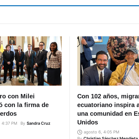
ro con Milei
Con 102 años, migra
 con la firma de
ecuatoriano inspira 
uerdos
una comunidad en E
Unidos
By
Sandra Cruz
, 4:37 PM
agosto 6, 4:05 PM
By
Christian Sánchez Mendieta