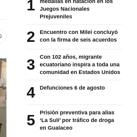
1
medallas en natación en los
Juegos Nacionales
Prejuveniles
2
Encuentro con Milei concluyó
con la firma de seis acuerdos
Con 102 años, migrante
3
ecuatoriano inspira a toda una
comunidad en Estados Unidos
4
Defunciones 6 de agosto
Prisión preventiva para alias
5
‘La Suli’ por tráfico de droga
en Gualaceo