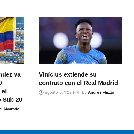
éndez va
Vinícius extiende su
0
contrato con el Real Madrid
 el
By
Andrés Mazza
agosto 6, 1:29 PM
o Sub 20
l Alvarado