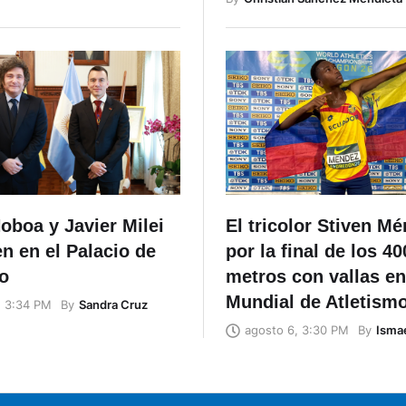
oboa y Javier Milei
El tricolor Stiven M
n en el Palacio de
por la final de los 40
o
metros con vallas en
Mundial de Atletism
By
Sandra Cruz
, 3:34 PM
By
Ismae
agosto 6, 3:30 PM