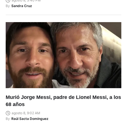
agosto 8, 3:40 PM
By
Sandra Cruz
Murió Jorge Messi, padre de Lionel Messi, a los
68 años
agosto 8, 9:02 AM
By
Raúl Sacta Domínguez