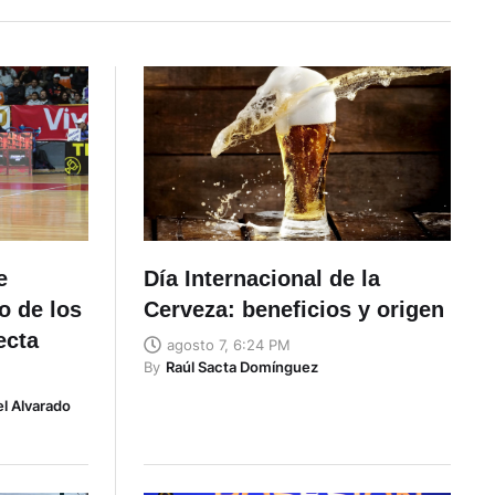
e
Día Internacional de la
o de los
Cerveza: beneficios y origen
ecta
agosto 7, 6:24 PM
By
Raúl Sacta Domínguez
l Alvarado