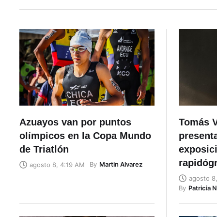
Azuayos van por puntos
Tomás Vi
olímpicos en la Copa Mundo
present
de Triatlón
exposici
rapidóg
By
Martin Alvarez
agosto 8, 4:19 AM
agosto 8
By
Patricia 