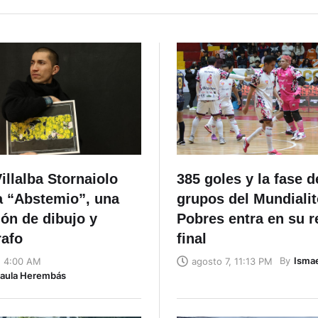
llalba Stornaiolo
385 goles y la fase d
a “Abstemio”, una
grupos del Mundialit
ón de dibujo y
Pobres entra en su r
rafo
final
By
Ismae
, 4:00 AM
agosto 7, 11:13 PM
Naula Herembás