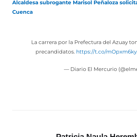
Alcaldesa subrogante Marisol Peñaloza solicit
Cuenca
La carrera por la Prefectura del Azuay t
precandidatos.
https://t.co/mOpxm6ky
— Diario El Mercurio (@elm
Patricia Naula Herem