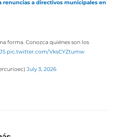
a renuncias a directivos municipales en
oma forma. Conozca quiénes son los
JS
pic.twitter.com/VksCYZtumw
ercurioec)
July 3, 2026
bás