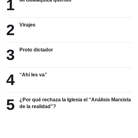
1
2
Virajes
3
Proto dictador
4
“Ahí les va”
5
¿Por qué rechaza la Iglesia el “Análisis Marxista
de la realidad”?