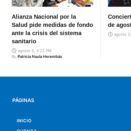
Alianza Nacional por la
Concier
Salud pide medidas de fondo
de agos
ante la crisis del sistema
agosto 5
sanitario
agosto 5, 3:23 PM
By
Patricia Naula Herembás
PÁGINAS
INICIO