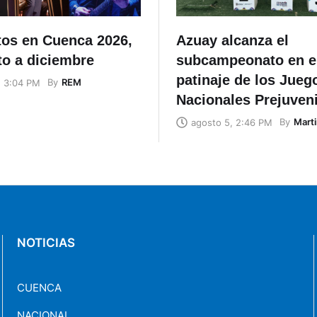
tos en Cuenca 2026,
Azuay alcanza el
to a diciembre
subcampeonato en e
patinaje de los Jueg
By
REM
, 3:04 PM
Nacionales Prejuven
By
Marti
agosto 5, 2:46 PM
NOTICIAS
CUENCA
NACIONAL