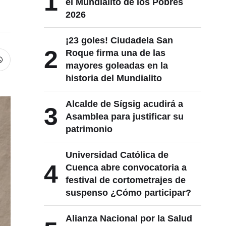
1
el Mundialito de los Pobres
2026
¡23 goles! Ciudadela San
2
Roque firma una de las
mayores goleadas en la
historia del Mundialito
Alcalde de Sígsig acudirá a
3
Asamblea para justificar su
patrimonio
Universidad Católica de
4
Cuenca abre convocatoria a
festival de cortometrajes de
suspenso ¿Cómo participar?
Alianza Nacional por la Salud