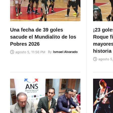
Una fecha de 39 goles
¡23 gole
sacude el Mundialito de los
Roque f
Pobres 2026
mayores
historia
By
Ismael Alvarado
agosto 5, 11:56 PM
agosto 5