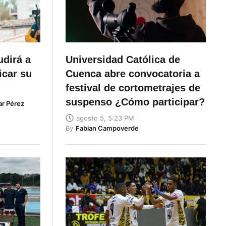
udirá a
Universidad Católica de
icar su
Cuenca abre convocatoria a
festival de cortometrajes de
suspenso ¿Cómo participar?
ar Pérez
agosto 5, 5:23 PM
By
Fabian Campoverde