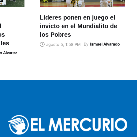
Líderes ponen en juego el
l
invicto en el Mundialito de
os
los Pobres
iles
By
Ismael Alvarado
agosto 5, 1:58 PM
n Alvarez