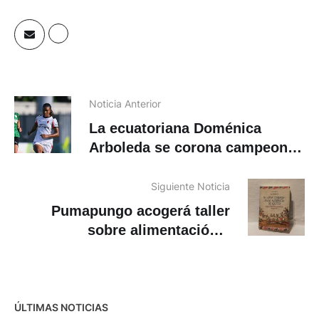
Noticia Anterior
La ecuatoriana Doménica
Arboleda se corona campeona
en Italia con el AC Milan Sub-
19
Siguiente Noticia
Pumapungo acogerá taller
sobre alimentación y
costumbres en la época
colonial
ÚLTIMAS NOTICIAS