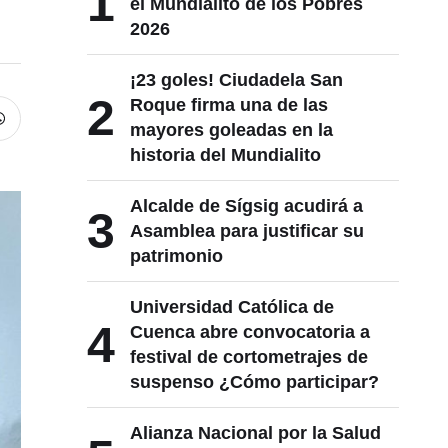
1
el Mundialito de los Pobres
2026
¡23 goles! Ciudadela San
2
Roque firma una de las
mayores goleadas en la
historia del Mundialito
Alcalde de Sígsig acudirá a
3
Asamblea para justificar su
patrimonio
Universidad Católica de
4
Cuenca abre convocatoria a
festival de cortometrajes de
suspenso ¿Cómo participar?
Alianza Nacional por la Salud