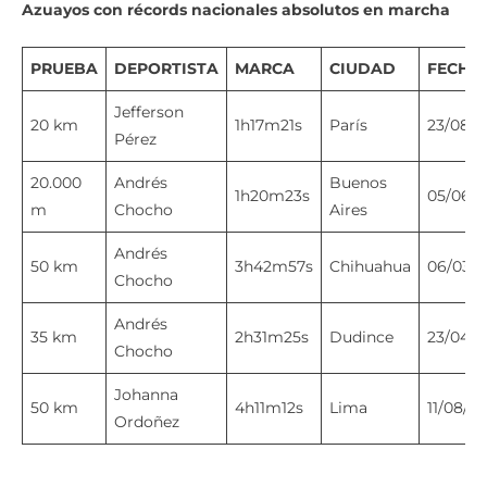
Azuayos con récords nacionales absolutos en marcha
PRUEBA
DEPORTISTA
MARCA
CIUDAD
FECHA
Jefferson
20 km
1h17m21s
París
23/08/2
Pérez
20.000
Andrés
Buenos
1h20m23s
05/06/2
m
Chocho
Aires
Andrés
50 km
3h42m57s
Chihuahua
06/03/2
Chocho
Andrés
35 km
2h31m25s
Dudince
23/04/2
Chocho
Johanna
50 km
4h11m12s
Lima
11/08/2
Ordoñez