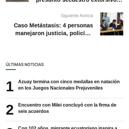
en Cuenca
Siguiente Noticia
Caso Metástasis: 4 personas
manejaron justicia, policía y
cárceles
ÚLTIMAS NOTICIAS
1
Azuay termina con cinco medallas en natación
en los Juegos Nacionales Prejuveniles
2
Encuentro con Milei concluyó con la firma de
seis acuerdos
Con 102 años, migrante ecuatoriano inspira a