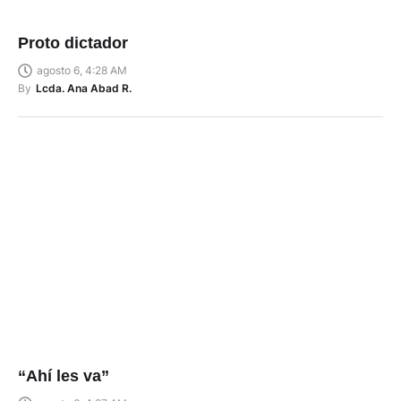
Proto dictador
agosto 6, 4:28 AM
By
Lcda. Ana Abad R.
“Ahí les va”