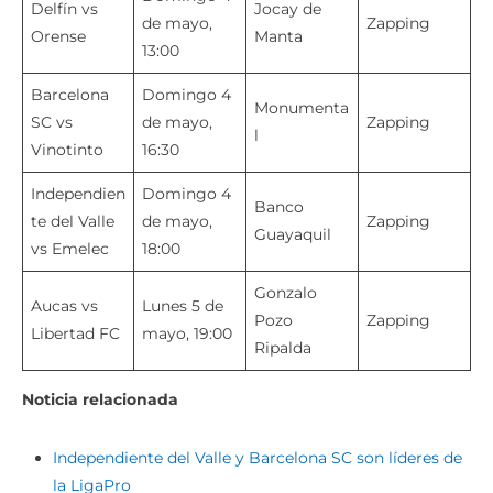
Delfín vs
Jocay de
de mayo,
Zapping
Orense
Manta
13:00
Barcelona
Domingo 4
Monumenta
SC vs
de mayo,
Zapping
l
Vinotinto
16:30
Independien
Domingo 4
Banco
te del Valle
de mayo,
Zapping
Guayaquil
vs Emelec
18:00
Gonzalo
Aucas vs
Lunes 5 de
Pozo
Zapping
Libertad FC
mayo, 19:00
Ripalda
Noticia relacionada
Independiente del Valle y Barcelona SC son líderes de
la LigaPro