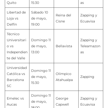
Quito
15:30
as
Libertad de
Sábado 10
Reina del
Zapping y
Loja vs
de mayo,
Cisne
Ecuavisa
Delfín
19:00
Técnico
Universitari
Domingo 11
Zapping y
o vs
de mayo,
Bellavista
Teleamazon
Independien
13:00
as
te del Valle
Universidad
Domingo 11
Católica vs
Olímpico
de mayo,
Zapping
Barcelona
Atahualpa
15:30
SC
Domingo 11
Emelec vs
George
Zapping y
de mayo,
Aucas
Capwell
Ecuavisa
18:00