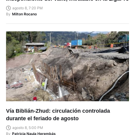
agosto 8, 7:20 PM
By
Milton Rocano
Vía Biblián-Zhud: circulación controlada
durante el feriado de agosto
agosto 8, 5:00 PM
By
Patricia Naula Herembás