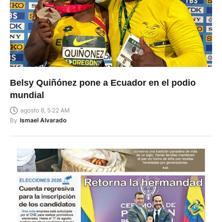
Belsy Quiñónez pone a Ecuador en el podio
mundial
agosto 8, 5:22 AM
By
Ismael Alvarado