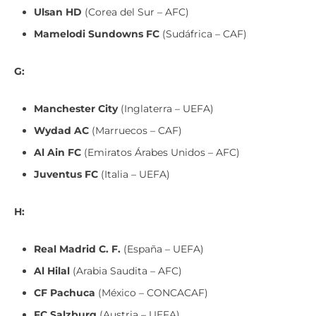
Mamelodi Sundowns FC
(Sudáfrica – CAF)
G:
Manchester City
(Inglaterra – UEFA)
Wydad AC
(Marruecos – CAF)
Al Ain FC
(Emiratos Árabes Unidos – AFC)
Juventus FC
(Italia – UEFA)
H:
Real Madrid C. F.
(España – UEFA)
Al Hilal
(Arabia Saudita – AFC)
CF Pachuca
(México – CONCACAF)
FC Salzburg
(Austria – UEFA)