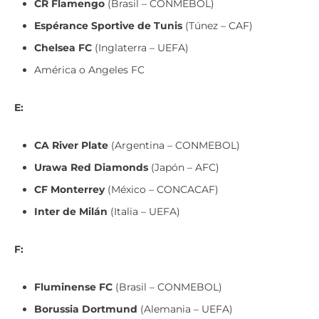
Espérance Sportive de Tunis
(Túnez – CAF)
Chelsea FC
(Inglaterra – UEFA)
América o Angeles FC
E:
CA River Plate
(Argentina – CONMEBOL)
Urawa Red Diamonds
(Japón – AFC)
CF Monterrey
(México – CONCACAF)
Inter de Milán
(Italia – UEFA)
F:
Fluminense FC
(Brasil – CONMEBOL)
Borussia Dortmund
(Alemania – UEFA)
Ulsan HD
(Corea del Sur – AFC)