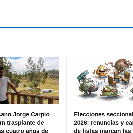
para denunciar “malos
elementos”
cano Jorge Carpio
Elecciones secciona
un trasplante de
2026: renuncias y c
as cuatro años de
de listas marcan las