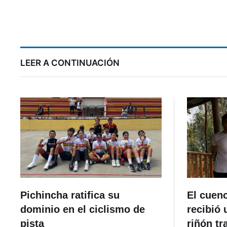
Ecuador por
Eliminatorias
LEER A CONTINUACIÓN
Pichincha ratifica su
El cuen
dominio en el ciclismo de
recibió 
pista
riñón tr