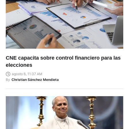
CNE capacita sobre control financiero para las
elecciones
agosto 6, 11:37 AM
By
Christian Sánchez Mendieta