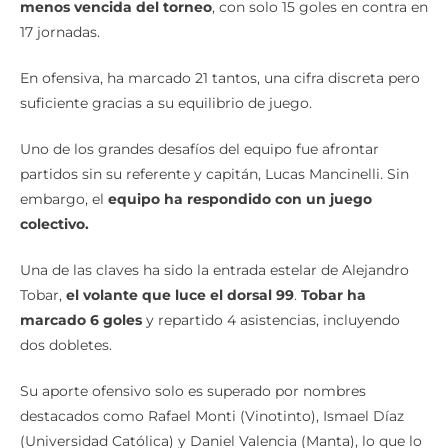
17 jornadas.
En ofensiva, ha marcado 21 tantos, una cifra discreta pero
suficiente gracias a su equilibrio de juego.
Uno de los grandes desafíos del equipo fue afrontar
partidos sin su referente y capitán, Lucas Mancinelli. Sin
embargo, el
equipo ha respondido con un juego
colectivo.
Una de las claves ha sido la entrada estelar de Alejandro
Tobar,
el volante que luce el dorsal 99
.
Tobar ha
marcado 6 goles
y repartido 4 asistencias, incluyendo
dos dobletes.
Su aporte ofensivo solo es superado por nombres
destacados como Rafael Monti (Vinotinto), Ismael Díaz
(Universidad Católica) y Daniel Valencia (Manta), lo que lo
ubica entre los atacantes más influyentes del