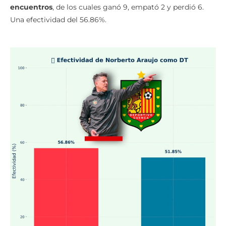
Una efectividad del 56.86%.