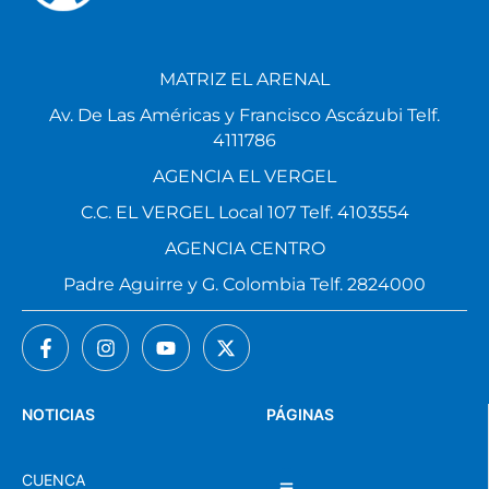
MATRIZ EL ARENAL
Av. De Las Américas y Francisco Ascázubi Telf.
4111786
AGENCIA EL VERGEL
C.C. EL VERGEL Local 107 Telf. 4103554
AGENCIA CENTRO
Padre Aguirre y G. Colombia Telf. 2824000
NOTICIAS
PÁGINAS
CUENCA