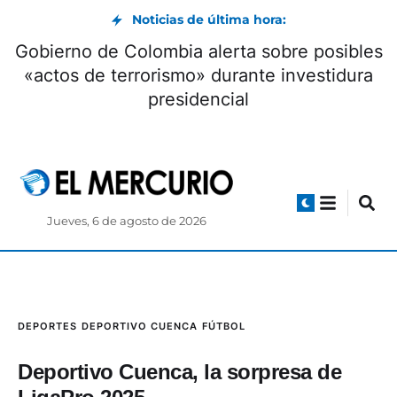
Noticias de última hora:
Monseñor Marcos Pérez cumple una década
como arzobispo de Cuenca
Jueves, 6 de agosto de 2026
DEPORTES
DEPORTIVO CUENCA
FÚTBOL
Deportivo Cuenca, la sorpresa de
LigaPro 2025