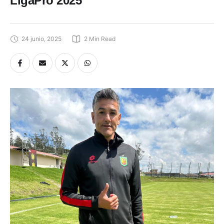
24 junio, 2025
2
 Min Read