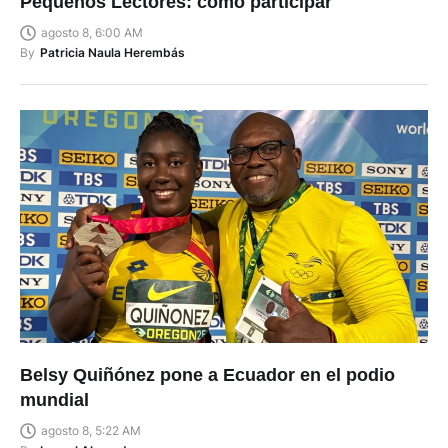
Pequeños Lectores: cómo participar
agosto 8, 6:00 AM
By
Patricia Naula Herembás
Belsy Quiñónez pone a Ecuador en el podio
mundial
agosto 8, 5:22 AM