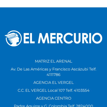
MATRIZ EL ARENAL
Av. De Las Américas y Francisco Ascázubi Telf.
4111786
AGENCIA EL VERGEL
C.C. EL VERGEL Local 107 Telf. 4103554
AGENCIA CENTRO
Padre Aguirre y G. Colombia Telf. 2824000