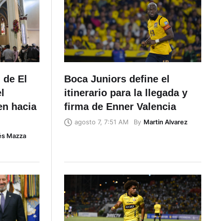
 de El
Boca Juniors define el
l
itinerario para la llegada y
en hacia
firma de Enner Valencia
By
Martin Alvarez
agosto 7, 7:51 AM
és Mazza