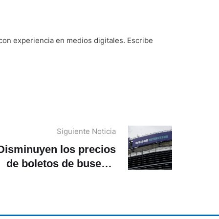
on experiencia en medios digitales. Escribe
Siguiente Noticia
Disminuyen los precios
de boletos de buses y
trenes hacia el MetLife,
n donde jugará Ecuador