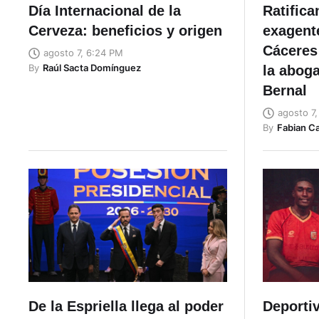
Día Internacional de la
Ratifica
Cerveza: beneficios y origen
exagent
Cáceres 
agosto 7, 6:24 PM
By
Raúl Sacta Domínguez
la abog
Bernal
agosto 7
By
Fabian C
De la Espriella llega al poder
Deporti