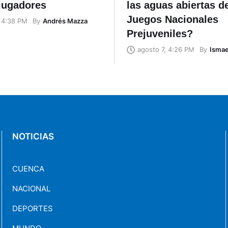
jugadores
las aguas abiertas d
Juegos Nacionales
By
Andrés Mazza
, 4:38 PM
Prejuveniles?
By
Ismae
agosto 7, 4:26 PM
NOTICIAS
CUENCA
NACIONAL
DEPORTES