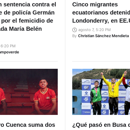
n sentencia contra el
Cinco migrantes
e de policía Germán
ecuatorianos deteni
por el femicidio de
Londonderry, en EE
ada María Belén
agosto 7, 5:20 PM
By
Christian Sánchez Mendieta
, 6:20 PM
ampoverde
vo Cuenca suma dos
¿Qué pasó en Busa 