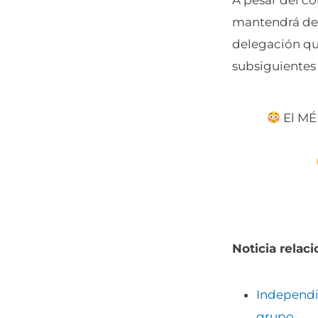
mantendrá den
delegación que
subsiguientes 
El MÉ
Noticia relac
Independie
grupo