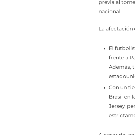
previa al torn
nacional.
La afectación 
El futboli
frente a 
Además, ta
estadouni
Con un ti
Brasil en 
Jersey, p
estrictame
A pesar del co