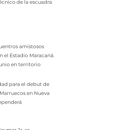
técnico de la escuadra
cuentros amistosos
 el Estadio Maracaná.
nio en territorio
dad para el debut de
a Marruecos en Nueva
dependerá
Neymar Jr. se