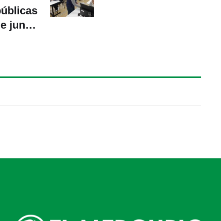
públicas
e junio.
plicar?