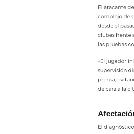
El atacante de
complejo de G
desde el pasa
clubes frente 
las pruebas c
«El jugador in
supervisión di
prensa, evita
de cara a la ci
Afectació
El diagnóstic