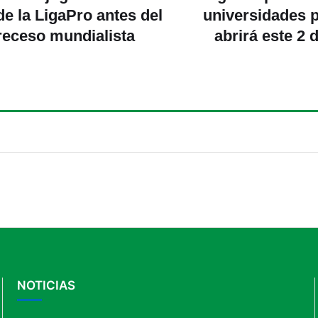
de la LigaPro antes del
universidades 
receso mundialista
abrirá este 2 d
¿Quiénes deben a
NOTICIAS