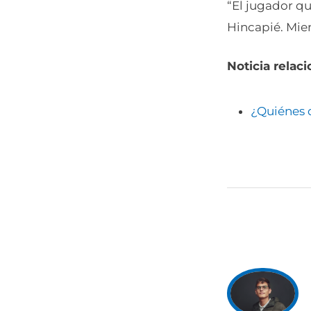
“El jugador q
Hincapié. Mien
Noticia relac
¿Quiénes 