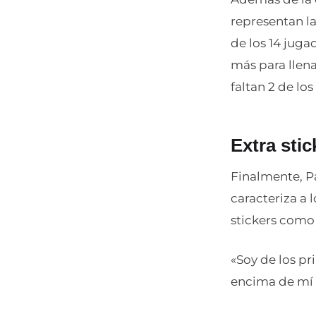
representan l
de los 14 jug
más para llen
faltan 2 de lo
Extra sti
Finalmente, Pa
caracteriza a 
stickers como 
«Soy de los p
encima de mí 