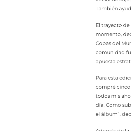
También ayuda
El trayecto de
momento, deci
Copas del Mun
comunidad fue
apuesta estrat
Para esta edic
compré cinco 
todos mis ahor
día. Como sub
el álbum”, dec
Además de la c