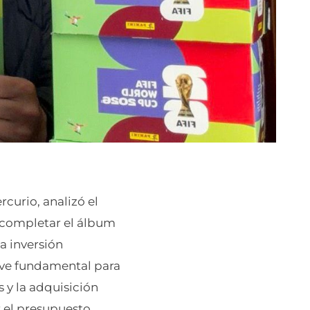
rcurio, analizó el
 completar el álbum
a inversión
ave fundamental para
s y la adquisición
r el presupuesto.