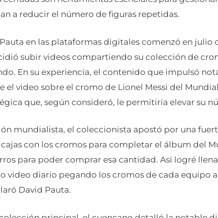
n a reducir el número de figuras repetidas.
 Pauta en las plataformas digitales comenzó en julio 
dió subir videos compartiendo su colección de cro
do. En su experiencia, el contenido que impulsó no
 el video sobre el cromo de Lionel Messi del Mundial
égica que, según consideró, le permitiría elevar su 
ión mundialista, el coleccionista apostó por una fuerte
cajas con los cromos para completar el álbum del M
ros para poder comprar esa cantidad. Así logré llena
o video diario pegando los cromos de cada equipo a
laró David Pauta.
olección principal, el cuencano detalló la notable di