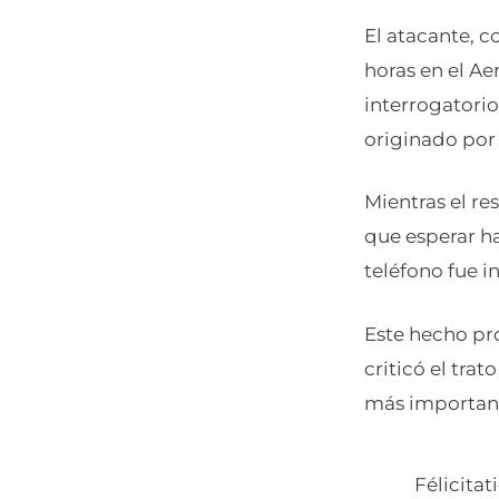
El atacante, c
horas en el A
interrogatorio
originado por
Mientras el re
que esperar ha
teléfono fue 
Este hecho pro
criticó el tra
más importan
Félicita