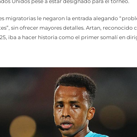
ados Unidos pese a estar designado para el torneo.
s migratorias le negaron la entrada alegando “proble
s”, sin ofrecer mayores detalles. Artan, reconocido 
25, iba a hacer historia como el primer somalí en diri