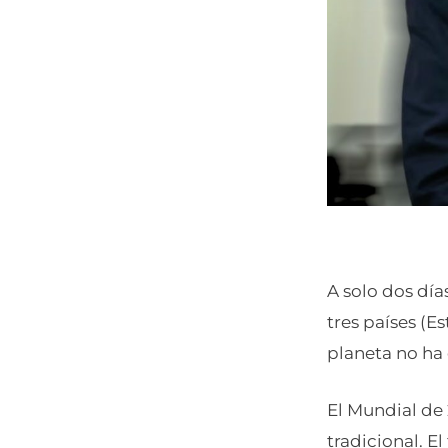
A solo dos día
tres países (E
planeta no ha
El Mundial de 
tradicional. E