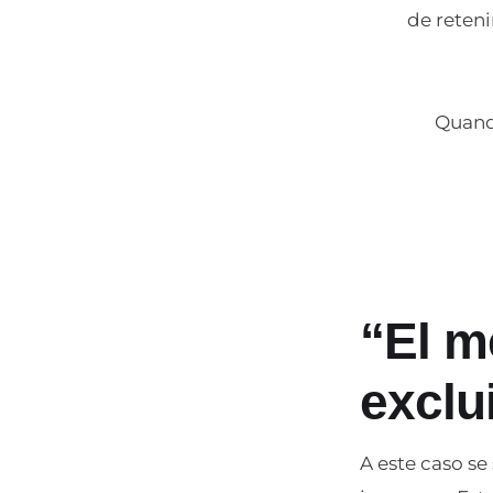
de reteni
Quand 
“El m
exclu
A este caso s