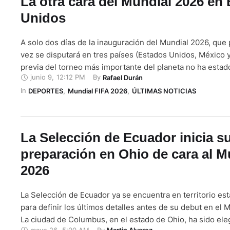
La otra cara del Mundial 2026 en
Unidos
A solo dos días de la inauguración del Mundial 2026, que
vez se disputará en tres países (Estados Unidos, México y
previa del torneo más importante del planeta no ha estad
junio 9
,
12:12 PM
By 
Rafael Durán
polémicas. El Mundial de 2026, por primera vez reunirá a
In 
selecciones, ampliando el formato tradicional. El torneo …
DEPORTES
,
Mundial FIFA 2026
,
ÚLTIMAS NOTICIAS
La Selección de Ecuador inicia s
preparación en Ohio de cara al M
2026
La Selección de Ecuador ya se encuentra en territorio e
para definir los últimos detalles antes de su debut en el 
La ciudad de Columbus, en el estado de Ohio, ha sido ele
mayo 26
,
5:00 AM
By 