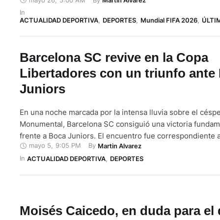
Martin Alvarez
base operativa oficial de la 'Tri', lugar donde el equipo se
In 
mantendrá sus entrenamientos durante todo …
ACTUALIDAD DEPORTIVA
,
DEPORTES
,
Mundial FIFA 2026
,
ÚLTI
Barcelona SC revive en la Copa
Libertadores con un triunfo ante
Juniors
En una noche marcada por la intensa lluvia sobre el céspe
Monumental, Barcelona SC consiguió una victoria fundam
frente a Boca Juniors. El encuentro fue correspondiente a
mayo 5
,
9:05 PM
By 
Martin Alvarez
fecha del Grupo D de la Conmebol Libertadores 2026 dis
In 
martes 5 de mayo. Además, otorgó al conjunto ecuatorian
ACTUALIDAD DEPORTIVA
,
DEPORTES
…
Moisés Caicedo, en duda para el