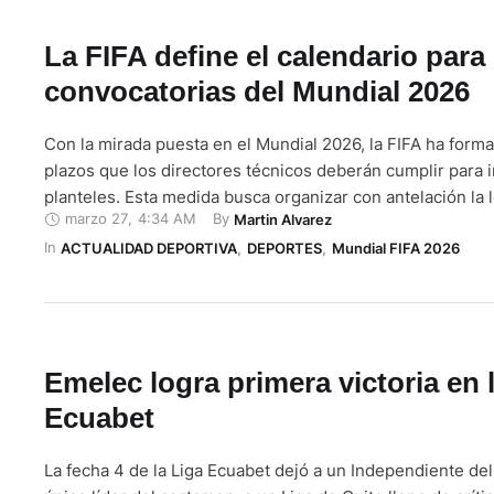
La FIFA define el calendario para 
convocatorias del Mundial 2026
Con la mirada puesta en el Mundial 2026, la FIFA ha forma
plazos que los directores técnicos deberán cumplir para i
planteles. Esta medida busca organizar con antelación la l
marzo 27
,
4:34 AM
By 
Martin Alvarez
torneo y dar claridad a las federaciones sobre el proceso
In 
Fechas y números clave De acuerdo con las nuevas …
ACTUALIDAD DEPORTIVA
,
DEPORTES
,
Mundial FIFA 2026
Emelec logra primera victoria en 
Ecuabet
La fecha 4 de la Liga Ecuabet dejó a un Independiente de