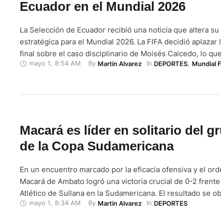
Ecuador en el Mundial 2026
La Selección de Ecuador recibió una noticia que altera su 
estratégica para el Mundial 2026. La FIFA decidió aplazar 
final sobre el caso disciplinario de Moisés Caicedo, lo q
mayo 1
,
8:54 AM
By 
In 
Martin Alvarez
DEPORTES
,
Mundial 
riesgo su participación en el partido inaugural del torneo.
mediocampista, pieza clave en el funcionamiento del equi
proceso …
Macará es líder en solitario del g
de la Copa Sudamericana
En un encuentro marcado por la eficacia ofensiva y el orde
Macará de Ambato logró una victoria crucial de 0-2 frente
Atlético de Sullana en la Sudamericana. El resultado se o
mayo 1
,
8:34 AM
By 
In 
Martin Alvarez
DEPORTES
territorio peruano. Esto permite al equipo ecuatoriano co
como el único líder del Grupo A en la presente fase del …