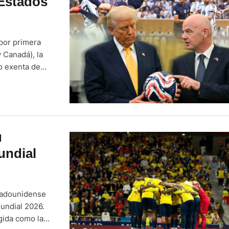
 Estados
 por primera
 Canadá), la
o exenta de
 48
u
undial
stadounidense
Mundial 2026.
gida como la