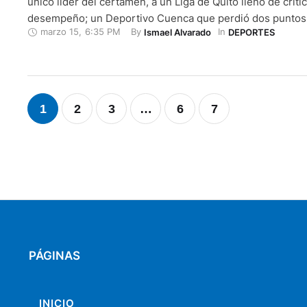
único líder del certamen, a un Liga de Quito lleno de críti
desempeño; un Deportivo Cuenca que perdió dos puntos 
marzo 15
,
6:35 PM
By 
In 
Ismael Alvarado
DEPORTES
Emelec que, alcanzó su primera victoria de la temporada.
los millonarios disputaron …
1
2
3
…
6
7
PÁGINAS
INICIO