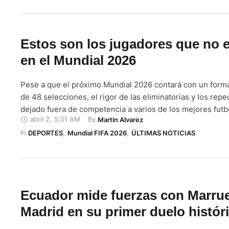
Estos son los jugadores que no 
en el Mundial 2026
Pese a que el próximo Mundial 2026 contará con un form
de 48 selecciones, el rigor de las eliminatorias y los rep
dejado fuera de competencia a varios de los mejores futbo
abril 2
,
5:01 AM
By 
Martin Alvarez
planeta. Por lo tanto, repasamos los nombres más pesad
In 
estarán en Norteamérica. El drama en África Las eliminat
DEPORTES
,
Mundial FIFA 2026
,
ÚLTIMAS NOTICIAS
Ecuador mide fuerzas con Marru
Madrid en su primer duelo histór