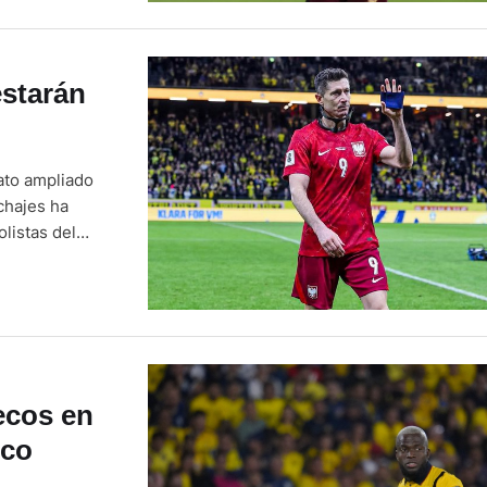
estarán
ato ampliado
echajes ha
listas del
os que no
orias …
ecos en
ico