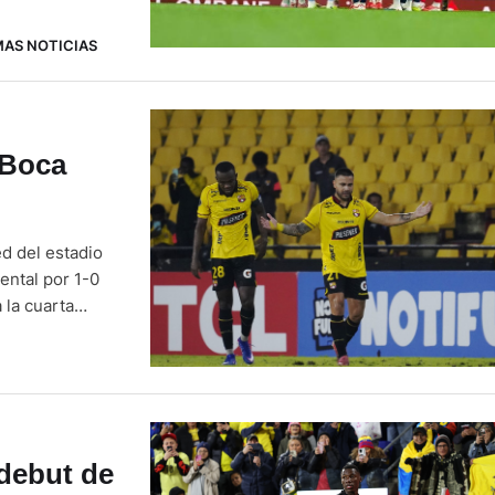
 concentrará y
MAS NOTICIAS
 Boca
d del estadio
ental por 1-0
 la cuarta
putado este
o tres puntos
 debut de