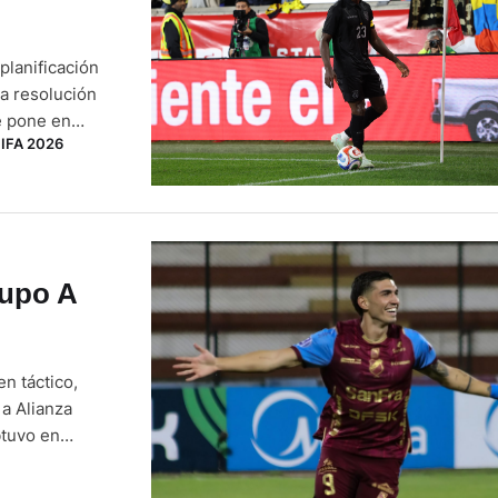
planificación
la resolución
ue pone en
FIFA 2026
 El
po, arrastra un
rupo A
n táctico,
 a Alianza
btuvo en
nsolidarse