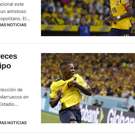
cional este
 un amistoso
opolitano. El
MAS NOTICIAS
ez que ambas
15:15 (hora …
veces
ipo
elección de
 Marruecos en
Estadio
 exhibición,
MAS NOTICIAS