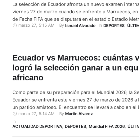
La selección de Ecuador afronta un nuevo examen interna
viernes 27 de marzo cuando se enfrente a Marruecos, en
de Fecha FIFA que se disputará en el estadio Estadio Metr
marzo 27
,
5:15 AM
By 
In 
Ismael Alvarado
DEPORTES
,
ÚLTI
compromiso marcará un hecho inédito: será la primera v
selecciones se enfrenten. El duelo, programado para las 
Ecuador vs Marruecos: cuántas 
logró la selección ganar a un equ
africano
Como parte de su preparación para el Mundial 2026, la S
Ecuador se enfrenta este viernes 27 de marzo de 2026 a
un partido amistoso. El encuentro se llevará a cabo en el 
marzo 27
,
5:14 AM
By 
Martin Alvarez
Metropolitano de Madrid. Más allá de ser un encuentro de
In 
este duelo representa una oportunidad para que …
ACTUALIDAD DEPORTIVA
,
DEPORTES
,
Mundial FIFA 2026
,
ÚLTI