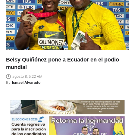
Belsy Quiñónez pone a Ecuador en el podio
mundial
agosto 8, 5:22 AM
By
Ismael Alvarado