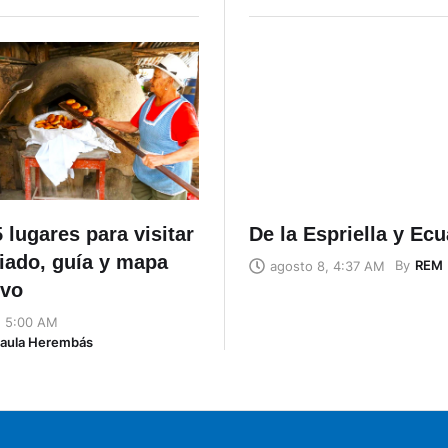
 lugares para visitar
De la Espriella y Ec
riado, guía y mapa
By
REM
agosto 8, 4:37 AM
ivo
, 5:00 AM
Naula Herembás