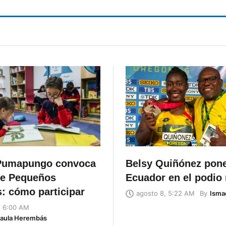
Pumapungo convoca
Belsy Quiñónez pon
de Pequeños
Ecuador en el podio
: cómo participar
By
Isma
agosto 8, 5:22 AM
, 6:00 AM
Naula Herembás