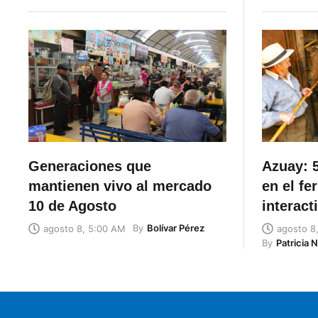
Generaciones que
Azuay: 5
mantienen vivo al mercado
en el fe
10 de Agosto
interact
By
Bolívar Pérez
agosto 8, 5:00 AM
agosto 8
By
Patricia 