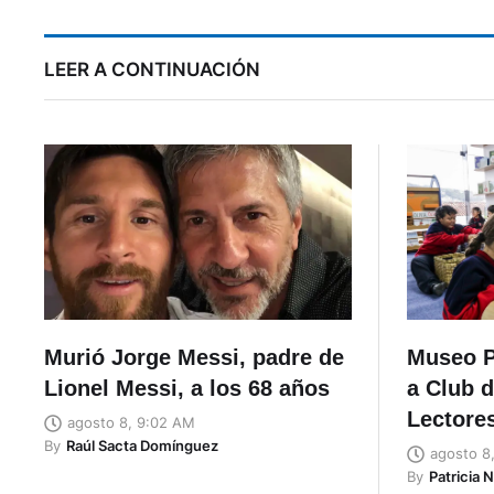
LEER A CONTINUACIÓN
Murió Jorge Messi, padre de
Museo 
Lionel Messi, a los 68 años
a Club 
Lectores
agosto 8, 9:02 AM
By
Raúl Sacta Domínguez
agosto 8
By
Patricia 