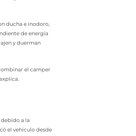
on ducha e inodoro,
ndiente de energía
viajen y duerman
 combinar el camper
explica.
 debido a la
có el vehículo desde