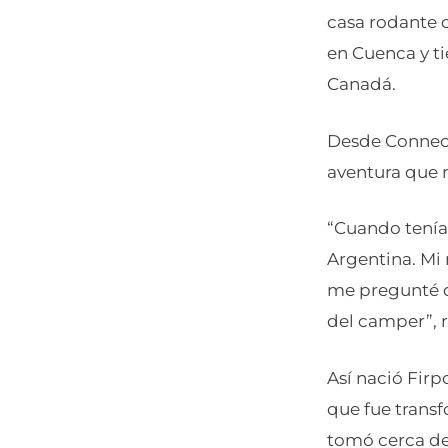
casa rodante c
en Cuenca y t
Canadá.
Desde Connect
aventura que m
“Cuando tenía
Argentina. Mi
me pregunté q
del camper”, 
Así nació Fir
que fue transf
tomó cerca de