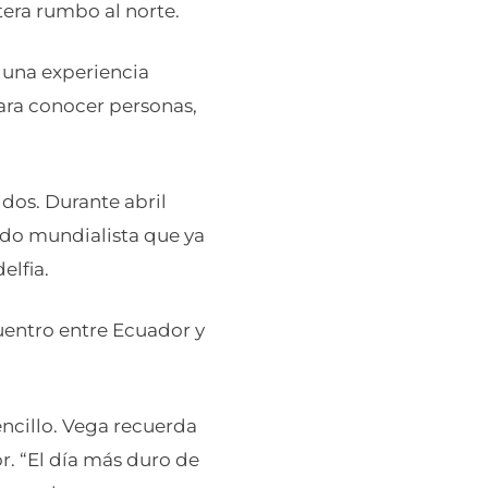
tera rumbo al norte.
n una experiencia
 para conocer personas,
idos. Durante abril
rido mundialista que ya
elfia.
uentro entre Ecuador y
encillo. Vega recuerda
 “El día más duro de