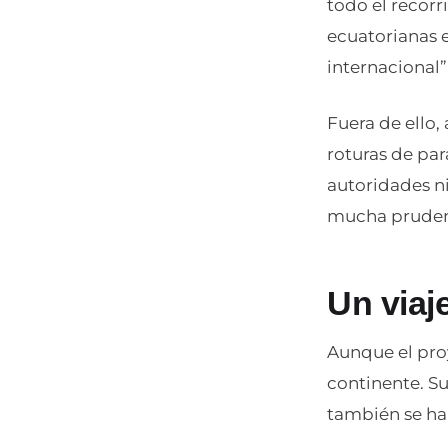
todo el recorr
ecuatorianas 
internacional”,
Fuera de ello
roturas de pa
autoridades ni
mucha prudenc
Un viaje
Aunque el pro
continente. S
también se han