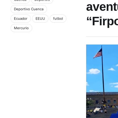
avent
Deportivo Cuenca
“Firp
Ecuador
EEUU
futbol
Mercurio