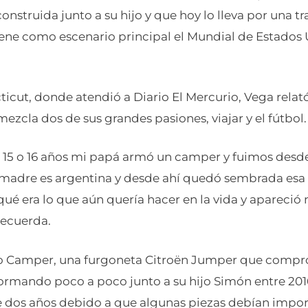
onstruida junto a su hijo y que hoy lo lleva por una 
iene como escenario principal el Mundial de Estados 
icut, donde atendió a Diario El Mercurio, Vega relat
ezcla dos de sus grandes pasiones, viajar y el fútbol.
 15 o 16 años mi papá armó un camper y fuimos desd
 madre es argentina y desde ahí quedó sembrada esa 
ué era lo que aún quería hacer en la vida y apareci
recuerda.
po Camper, una furgoneta Citroën Jumper que compr
ormando poco a poco junto a su hijo Simón entre 2016
 dos años debido a que algunas piezas debían importa