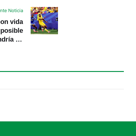
nte Noticia
on vida
 posible
ndría en
de final