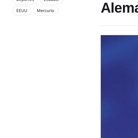
Alema
EEUU
Mercurio