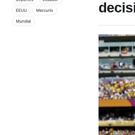
decis
EEUU
Mercurio
Mundial