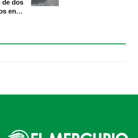
 de dos
os en el
rico ¿En
 darán?