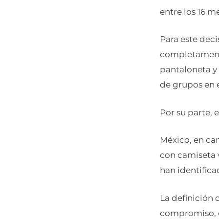
entre los 16 m
Para este dec
completamente
pantaloneta y 
de grupos en e
Por su parte, 
México, en ca
con camiseta 
han identific
La definición 
compromiso, o