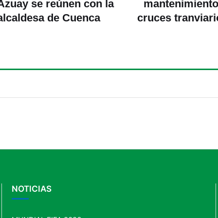
Azuay se reúnen con la
mantenimiento
alcaldesa de Cuenca
cruces tranviari
Centro Histó
dónde se
NOTICIAS