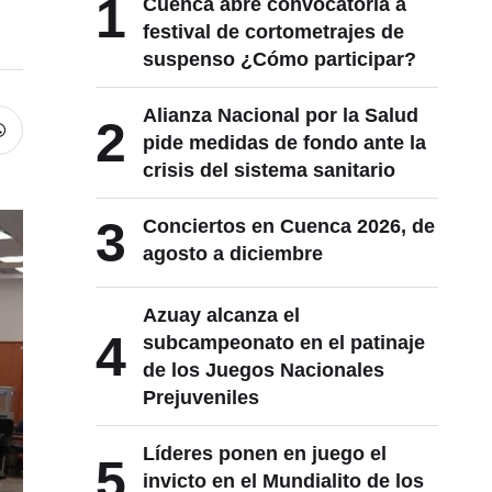
1
Cuenca abre convocatoria a
festival de cortometrajes de
suspenso ¿Cómo participar?
Alianza Nacional por la Salud
2
pide medidas de fondo ante la
crisis del sistema sanitario
3
Conciertos en Cuenca 2026, de
agosto a diciembre
Azuay alcanza el
4
subcampeonato en el patinaje
de los Juegos Nacionales
Prejuveniles
Líderes ponen en juego el
5
invicto en el Mundialito de los