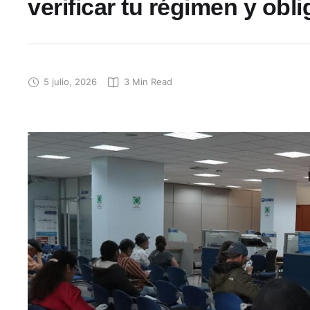
verificar tu régimen y obl
5 julio, 2026
3
 Min Read