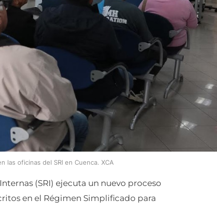
n las oficinas del SRI en Cuenca. XCA
s Internas (SRI) ejecuta un nuevo proceso
critos en el Régimen Simplificado para