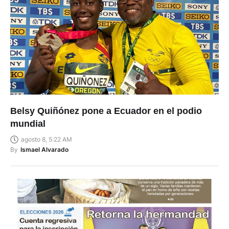
Belsy Quiñónez pone a Ecuador en el podio
mundial
agosto 8, 5:22 AM
By
Ismael Alvarado