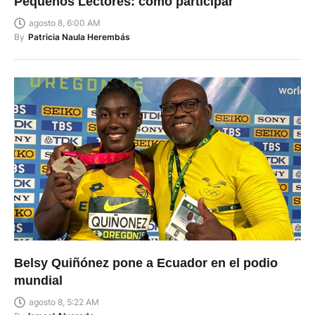
Pequeños Lectores: cómo participar
agosto 8, 6:00 AM
By
Patricia Naula Herembás
Belsy Quiñónez pone a Ecuador en el podio
mundial
agosto 8, 5:22 AM