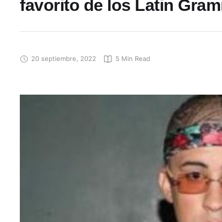
favorito de los Latin Gra
20 septiembre, 2022
5
 Min Read