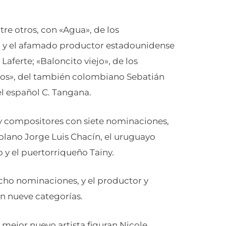
re otros, con «Agua», de los
 y el afamado productor estadounidense
Laferte; «Baloncito viejo», de los
jos», del también colombiano Sebatián
el español C. Tangana.
 y compositores con siete nominaciones,
zolano Jorge Luis Chacín, el uruguayo
 y el puertorriqueño Tainy.
cho nominaciones, y el productor y
n nueve categorías.
 mejor nuevo artista figuran Nicole