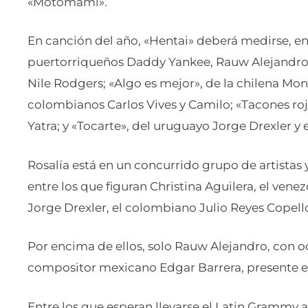
«Motomami».
En canción del año, «Hentai» deberá medirse, ent
puertorriqueños Daddy Yankee, Rauw Alejandro
Nile Rodgers; «Algo es mejor», de la chilena Mon 
colombianos Carlos Vives y Camilo; «Tacones ro
Yatra; y «Tocarte», del uruguayo Jorge Drexler y 
Rosalía está en un concurrido grupo de artistas
entre los que figuran Christina Aguilera, el vene
Jorge Drexler, el colombiano Julio Reyes Copello
Por encima de ellos, solo Rauw Alejandro, con o
compositor mexicano Edgar Barrera, presente e
Entre los que esperan llevarse el Latin Grammy a