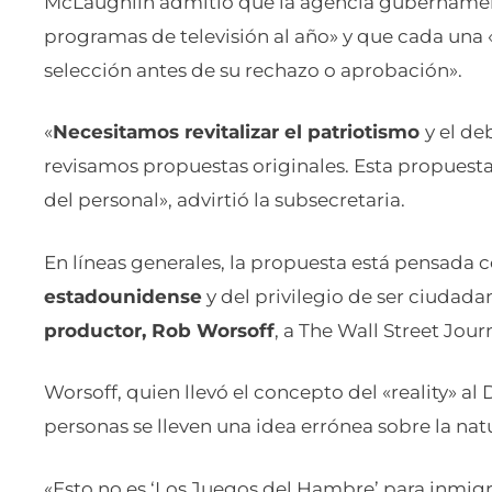
McLaughlin admitió que la agencia gubernament
programas de televisión al año» y que cada una
selección antes de su rechazo o aprobación».
«
Necesitamos revitalizar el patriotismo
y el de
revisamos propuestas originales. Esta propuesta
del personal», advirtió la subsecretaria.
En líneas generales, la propuesta está pensada 
estadounidense
y del privilegio de ser ciudad
productor, Rob Worsoff
, a The Wall Street Jour
Worsoff, quien llevó el concepto del «reality» al
personas se lleven una idea errónea sobre la na
«Esto no es ‘Los Juegos del Hambre’ para inmigra