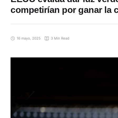
competirían por ganar la 
16 mayo, 2025
3
 Min Read