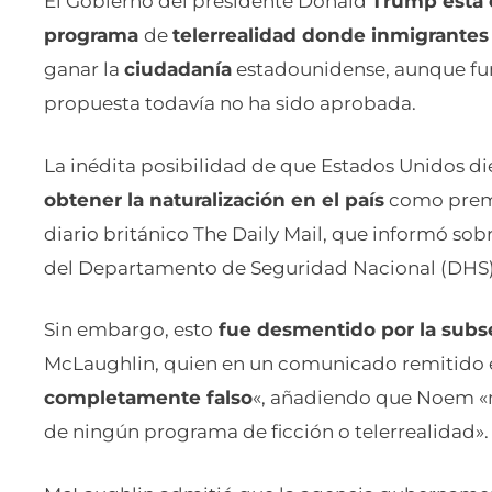
El Gobierno del presidente Donald
Trump está 
programa
de
telerrealidad donde inmigrante
ganar la
ciudadanía
estadounidense, aunque fun
propuesta todavía no ha sido aprobada.
La inédita posibilidad de que Estados Unidos die
obtener la naturalización en el país
como premi
diario británico The Daily Mail, que informó sob
del Departamento de Seguridad Nacional (DHS),
Sin embargo, esto
fue desmentido por la subse
McLaughlin, quien en un comunicado remitido e
completamente falso
«, añadiendo que Noem «n
de ningún programa de ficción o telerrealidad».