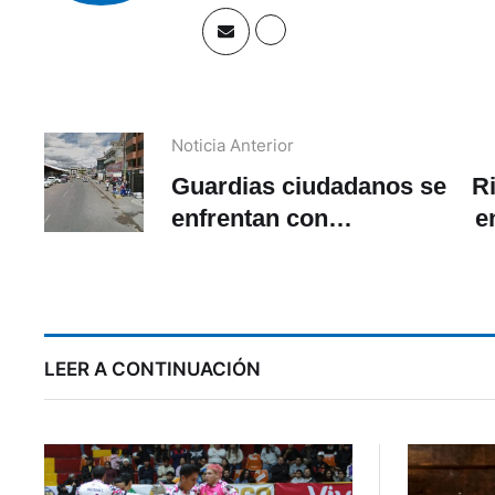
Noticia Anterior
Guardias ciudadanos se
R
enfrentan con
e
comerciantes autónomos
e
de la Feria Libre
LEER A CONTINUACIÓN