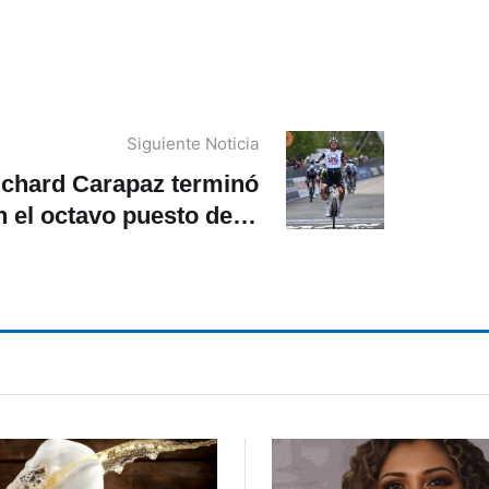
Siguiente Noticia
ichard Carapaz terminó
n el octavo puesto de la
tapa 7 del Giro de Italia