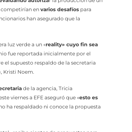
evaluando autoriza
r la producción de un
s
competirían en
varios desafíos
para
cionarios han asegurado que la
ra luz verde a un «
reality» cuyo fin sea
o fue reportada inicialmente por el
re el supuesto respaldo de la secretaria
 Kristi Noem.
cretaria
de la agencia, Tricia
ste viernes a EFE aseguró que «
esto es
o ha respaldado ni conoce la propuesta